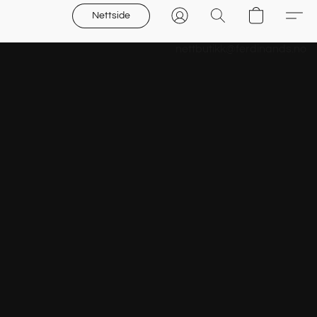
Nettside
nettbutikk@ferdinands.no